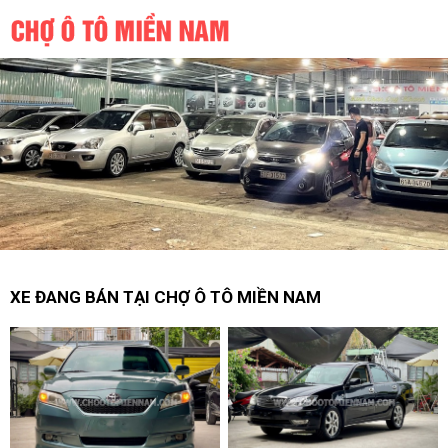
XE ĐANG BÁN TẠI CHỢ Ô TÔ MIỀN NAM