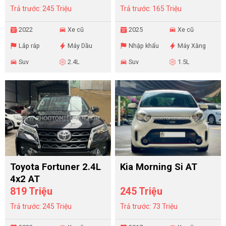
Trả trước: 245 Triệu
Trả trước: 165 Triệu
2022
Xe cũ
2025
Xe cũ
Lắp ráp
Máy Dầu
Nhập khẩu
Máy Xăng
Suv
2.4L
Suv
1.5L
Toyota Fortuner 2.4L
Kia Morning Si AT
4x2 AT
819 Triệu
245 Triệu
Trả trước: 245 Triệu
Trả trước: 73 Triệu