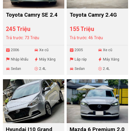
Toyota Camry SE 2.4
Toyota Camry 2.4G
245 Triệu
155 Triệu
Trả trước: 73 Triệu
Trả trước: 46 Triệu
2006
Xe cũ
2005
Xe cũ
Nhập khẩu
Máy Xăng
Lắp ráp
Máy Xăng
Sedan
2.4L
Sedan
2.4L
Hyundai I10 Grand
Mazda 6 Premium 2.0