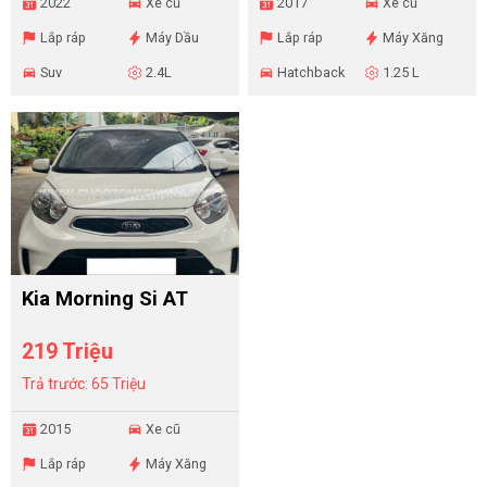
2022
Xe cũ
2017
Xe cũ
Lắp ráp
Máy Dầu
Lắp ráp
Máy Xăng
Suv
2.4L
Hatchback
1.25 L
Kia Morning Si AT
219 Triệu
Trả trước: 65 Triệu
2015
Xe cũ
Lắp ráp
Máy Xăng