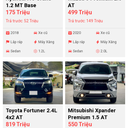
1.2 MT Base
AT
175 Triệu
499 Triệu
Trả trước: 52 Triệu
Trả trước: 149 Triệu
2018
Xe cũ
2020
Xe cũ
Lắp ráp
Máy Xăng
Lắp ráp
Máy Xăng
Sedan
1.2L
Sedan
2.0L
Toyota Fortuner 2.4L
Mitsubishi Xpander
4x2 AT
Premium 1.5 AT
819 Triệu
550 Triệu