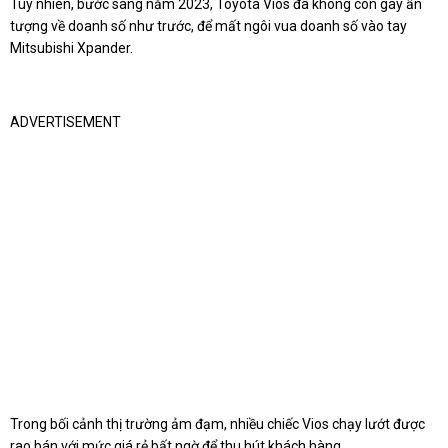
Tuy nhiên, bước sang năm 2023, Toyota Vios đã không còn gây ấn
tượng về doanh số như trước, để mất ngôi vua doanh số vào tay
Mitsubishi Xpander.
ADVERTISEMENT
Trong bối cảnh thị trường ảm đạm, nhiều chiếc Vios chạy lướt được
rao bán với mức giá rẻ bất ngờ để thu hút khách hàng.