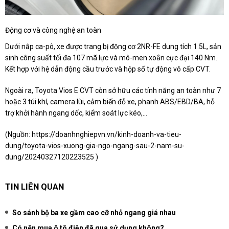
Động cơ và công nghệ an toàn
Dưới nắp ca-pô, xe được trang bị động cơ 2NR-FE dung tích 1.5L, sản
sinh công suất tối đa 107 mã lực và mô-men xoắn cực đại 140 Nm.
Kết hợp với hệ dẫn động cầu trước và hộp số tự động vô cấp CVT.
Ngoài ra, Toyota Vios E CVT còn sở hữu các tính năng an toàn như 7
hoặc 3 túi khí, camera lùi, cảm biến đỗ xe, phanh ABS/EBD/BA, hỗ
trợ khởi hành ngang dốc, kiểm soát lực kéo,...
(Nguồn:
https://doanhnghiepvn.vn/kinh-doanh-va-tieu-
dung/toyota-vios-xuong-gia-ngo-ngang-sau-2-nam-su-
dung/20240327120223525
)
TIN LIÊN QUAN
So sánh bộ ba xe gầm cao cỡ nhỏ ngang giá nhau
Có nên mua ô tô điện đã qua sử dụng không?