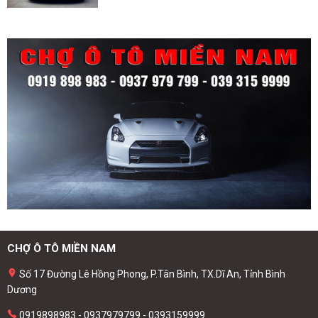
CHỢ Ô TÔ MIỀN NAM
Số 17 Đường Lê Hồng Phong, P.Tân Bình, TX.Dĩ An, Tỉnh Bình
Dương
0919898983 - 0937979799 - 0393159999