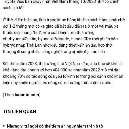
Toyota Vios bán chạy nhất Việt Nam tháng 10/2023 nhờ có chính
sách giá tốt
Ở thời điểm hiện tại, tình trạng khan hàng khiến khách hàng phải chờ
đợi 1-2 tháng mới có xe giao đã bắt đầu diễn ra ở một vài mẫu xe
thuộc diện hàng "hot", vừa xuất hiện trên thị trường
nhưHyundaiCustin, Hyundai Palisade, Honda CRV mới phiên bản
hybryd nhập Thái Lan nhờ kiểu dáng thiết kế hiện đại, hợp thời
thượng đi cùng nhiều công nghệ trang bị hiện đại, tân tiến.
Kết thúc năm 2023, thị trường ô tô Việt Nam được dự báo sẽ khó có
khả năng đạt doanh số hơn 404.000 xe như năm 2022 mà chỉ đạt
khoảng 70% do tác động của yếu tố kinh tế trong bối cảnh khó khăn
hiện nay khiến người tiêu dùng có xu hướng thắt chặt chi tiêu.
(Theo
baomoi.com
)
TIN LIÊN QUAN
Những vị trí ngồi có thể tiềm ẩn nguy hiểm trên ô tô