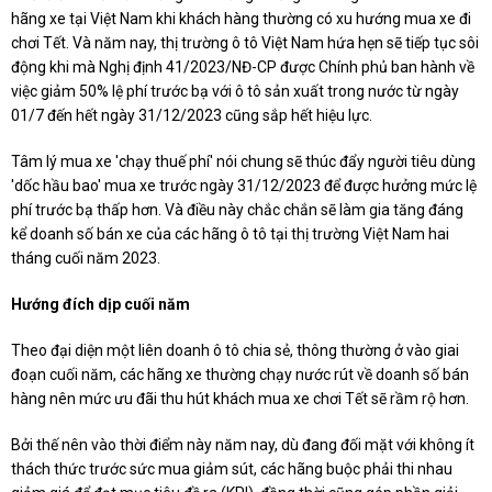
hãng xe tại Việt Nam khi khách hàng thường có xu hướng mua xe đi
chơi Tết. Và năm nay, thị trường ô tô Việt Nam hứa hẹn sẽ tiếp tục sôi
động khi mà Nghị định 41/2023/NĐ-CP được Chính phủ ban hành về
việc giảm 50% lệ phí trước bạ với ô tô sản xuất trong nước từ ngày
01/7 đến hết ngày 31/12/2023 cũng sắp hết hiệu lực.
Tâm lý mua xe 'chạy thuế phí' nói chung sẽ thúc đẩy người tiêu dùng
'dốc hầu bao' mua xe trước ngày 31/12/2023 để được hưởng mức lệ
phí trước bạ thấp hơn. Và điều này chắc chắn sẽ làm gia tăng đáng
kể doanh số bán xe của các hãng ô tô tại thị trường Việt Nam hai
tháng cuối năm 2023.
Hướng đích dịp cuối năm
Theo đại diện một liên doanh ô tô chia sẻ, thông thường ở vào giai
đoạn cuối năm, các hãng xe thường chạy nước rút về doanh số bán
hàng nên mức ưu đãi thu hút khách mua xe chơi Tết sẽ rầm rộ hơn.
Bởi thế nên vào thời điểm này năm nay, dù đang đối mặt với không ít
thách thức trước sức mua giảm sút, các hãng buộc phải thi nhau