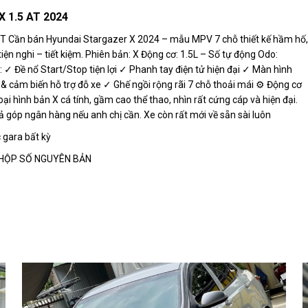
 1.5 AT 2024
Cần bán Hyundai Stargazer X 2024 – mẫu MPV 7 chỗ thiết kế hầm hố,
tiện nghi – tiết kiệm. Phiên bản: X Động cơ: 1.5L – Số tự động Odo:
: ✓ Đề nổ Start/Stop tiện lợi ✓ Phanh tay điện tử hiện đại ✓ Màn hình
& cảm biến hỗ trợ đỗ xe ✓ Ghế ngồi rộng rãi 7 chỗ thoải mái ⚙️ Động cơ
oại hình bản X cá tính, gầm cao thể thao, nhìn rất cứng cáp và hiện đại.
rả góp ngân hàng nếu anh chị cần. Xe còn rất mới về sẵn sài luôn
 gara bất kỳ
 HỘP SỐ NGUYÊN BẢN