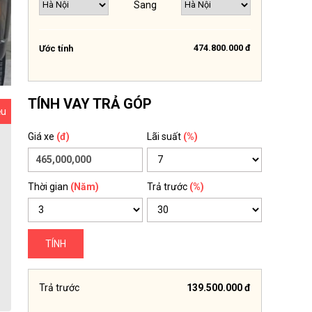
Sang
474.800.000 đ
Ước tính
TÍNH VAY TRẢ GÓP
ệu
Giá xe
(đ)
Lãi suất
(%)
Thời gian
(Năm)
Trả trước
(%)
TÍNH
Trả trước
139.500.000 đ