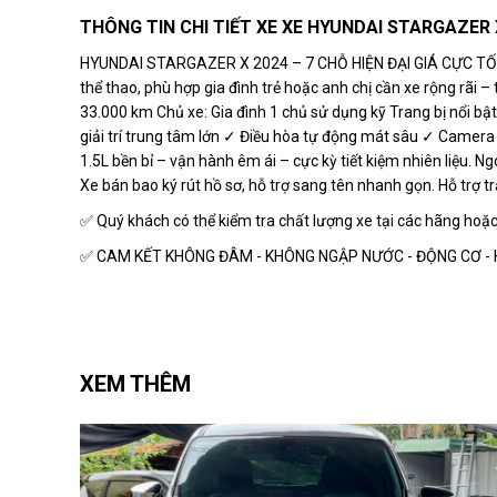
THÔNG TIN CHI TIẾT XE XE HYUNDAI STARGAZER X
HYUNDAI STARGAZER X 2024 – 7 CHỖ HIỆN ĐẠI GIÁ CỰC TỐT 
thể thao, phù hợp gia đình trẻ hoặc anh chị cần xe rộng rãi – 
33.000 km Chủ xe: Gia đình 1 chủ sử dụng kỹ Trang bị nổi bật
giải trí trung tâm lớn ✓ Điều hòa tự động mát sâu ✓ Camera 
1.5L bền bỉ – vận hành êm ái – cực kỳ tiết kiệm nhiên liệu. Ng
Xe bán bao ký rút hồ sơ, hỗ trợ sang tên nhanh gọn. Hỗ trợ t
✅ Quý khách có thể kiểm tra chất lượng xe tại các hãng hoặc
✅ CAM KẾT KHÔNG ĐÂM - KHÔNG NGẬP NƯỚC - ĐỘNG CƠ -
XEM THÊM