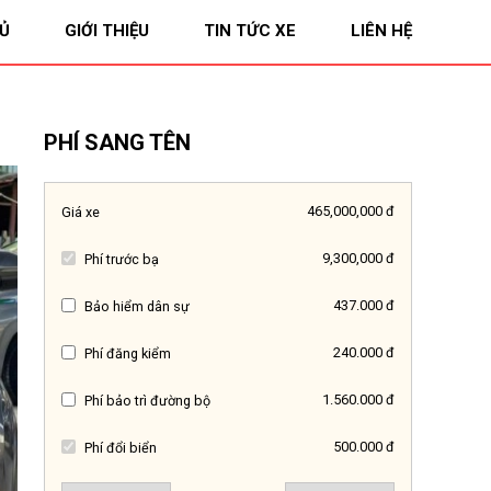
Ủ
GIỚI THIỆU
TIN TỨC XE
LIÊN HỆ
PHÍ SANG TÊN
465,000,000 đ
Giá xe
9,300,000 đ
Phí trước bạ
437.000 đ
Bảo hiểm dân sự
240.000 đ
Phí đăng kiểm
1.560.000 đ
Phí bảo trì đường bộ
500.000 đ
Phí đổi biển