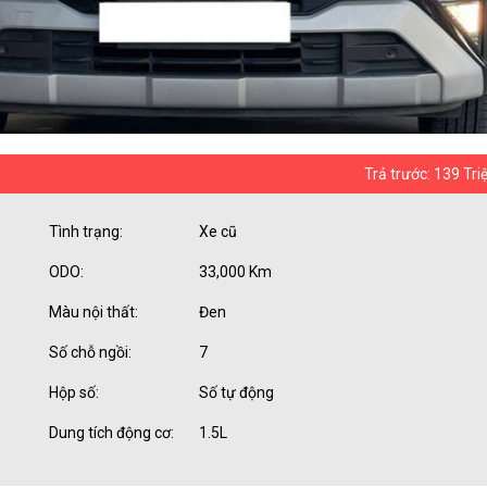
Trả trước: 139 Tri
Tình trạng:
Xe cũ
ODO:
33,000 Km
Màu nội thất:
Đen
Số chỗ ngồi:
7
Hộp số:
Số tự động
Dung tích động cơ:
1.5L