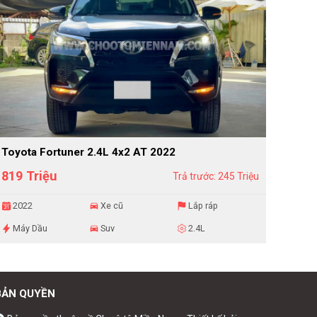
Toyota Fortuner 2.4L 4x2 AT 2022
819 Triệu
Trả trước: 245 Triệu
2022
Xe cũ
Lắp ráp
Máy Dầu
Suv
2.4L
BẢN QUYỀN