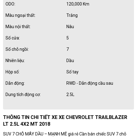
ODO:
120,000 Km
Màu ngoại thất:
Trắng
Màu nội thất:
Nâu
Số cửa:
5
Số chỗ ngồi:
7
Nhiên liệu:
Dầu
Hộp số:
Số tay
Dẫn động:
RWD - Dẫn động cầu sau
Dung tích động cơ:
2.5L
THÔNG TIN CHI TIẾT XE XE CHEVROLET TRAILBLAZER
LT 2.5L 4X2 MT 2018
SUV 7 CHỖ MÁY DẦU – MẠNH MẼ giá rẻ Cần bán chiếc SUV 7 chỗ