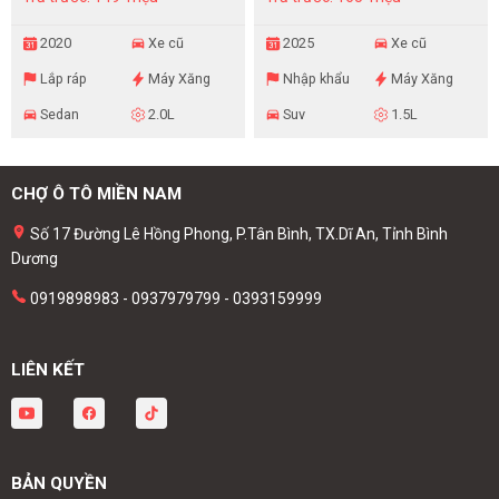
2020
Xe cũ
2025
Xe cũ
Lắp ráp
Máy Xăng
Nhập khẩu
Máy Xăng
Sedan
2.0L
Suv
1.5L
CHỢ Ô TÔ MIỀN NAM
Số 17 Đường Lê Hồng Phong, P.Tân Bình, TX.Dĩ An, Tỉnh Bình
Dương
0919898983 - 0937979799 - 0393159999
LIÊN KẾT
BẢN QUYỀN