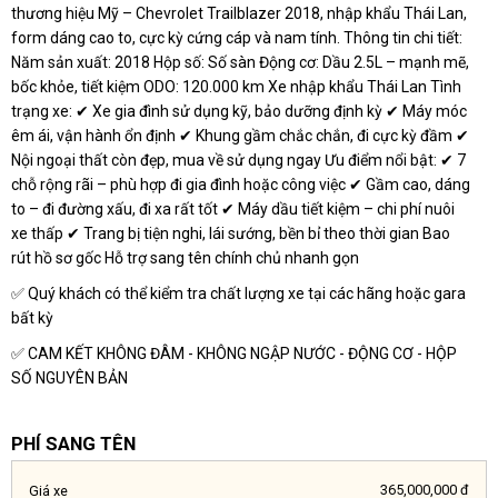
thương hiệu Mỹ – Chevrolet Trailblazer 2018, nhập khẩu Thái Lan,
form dáng cao to, cực kỳ cứng cáp và nam tính. Thông tin chi tiết:
Năm sản xuất: 2018 Hộp số: Số sàn Động cơ: Dầu 2.5L – mạnh mẽ,
bốc khỏe, tiết kiệm ODO: 120.000 km Xe nhập khẩu Thái Lan Tình
trạng xe: ✔ Xe gia đình sử dụng kỹ, bảo dưỡng định kỳ ✔ Máy móc
êm ái, vận hành ổn định ✔ Khung gầm chắc chắn, đi cực kỳ đầm ✔
Nội ngoại thất còn đẹp, mua về sử dụng ngay Ưu điểm nổi bật: ✔ 7
chỗ rộng rãi – phù hợp đi gia đình hoặc công việc ✔ Gầm cao, dáng
to – đi đường xấu, đi xa rất tốt ✔ Máy dầu tiết kiệm – chi phí nuôi
xe thấp ✔ Trang bị tiện nghi, lái sướng, bền bỉ theo thời gian Bao
rút hồ sơ gốc Hỗ trợ sang tên chính chủ nhanh gọn
✅ Quý khách có thể kiểm tra chất lượng xe tại các hãng hoặc gara
bất kỳ
✅ CAM KẾT KHÔNG ĐÂM - KHÔNG NGẬP NƯỚC - ĐỘNG CƠ - HỘP
SỐ NGUYÊN BẢN
PHÍ SANG TÊN
365,000,000 đ
Giá xe